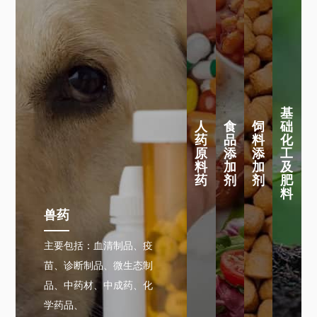
基
人
食
饲
础
药
品
料
化
原
添
添
工
料
加
加
及
药
剂
剂
肥
料
兽药
主要包括：血清制品、疫
苗、诊断制品、微生态制
品、中药材、中成药、化
学药品、