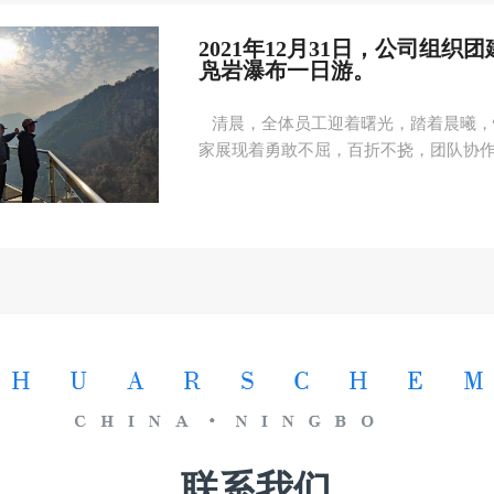
2021年12月31日，公司组织
凫岩瀑布一日游。
清晨，全体员工迎着曙光，踏着晨曦，
家展现着勇敢不屈，百折不挠，团队协作的精
联系我们