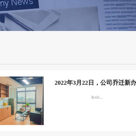
2022年3月22日，公司乔迁新
&nb...