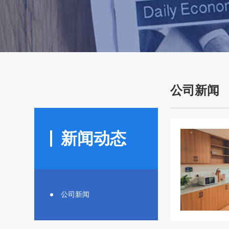
公司新闻
新闻动态
公司新闻