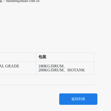
箱：
business@huars.com.cn
包装
AL GRADE
180KG/DRUM、
200KG/DRUM、ISOTANK
返回列表